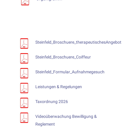
Dienstleistungen
Zimmer
Kulinarik
Informationen
Pflege
Parkanlage
Seelsorge
Über uns
Finanzierung
Weitere Dienstleistun
Heimleben
Steinfeld_Broschuere_therapeutischesAngebot
Stellen
Portrait
Trägerschaft
Kontakt
Steinfeld_Broschuere_Coiffeur
Geschäftsleitung
Steinfeld_Formular_Aufnahmegesuch
Bereiche
Leistungen & Regelungen
Philosophie
Taxordnung 2026
Videoüberwachung Bewilligung &
Reglement