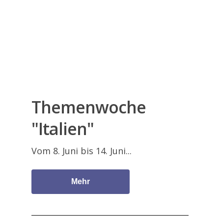
Themenwoche
"Italien"
Hier geht’s zur Spitex
Vom 8. Juni bis 14. Juni...
Infrastruktur
Mehr
Dienstleistungen
Zimmer
Kulinarik
Informationen
Pflege