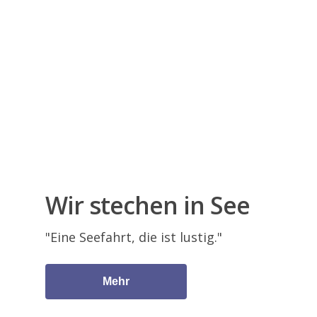
Parkanlage
Seelsorge
Über uns
Finanzierung
Weitere Dienstleistun
Heimleben
Stellen
Portrait
Trägerschaft
Kontakt
Geschäftsleitung
Bereiche
Philosophie
Wir stechen in See
"Eine Seefahrt, die ist lustig."
Mehr